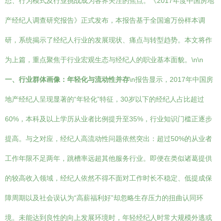
态、行为模式及行业挑战成为各界关注的焦点。《2017年度中国房地
产经纪人调查研究报告》正式发布，本报告基于全国逾万份样本调
研，系统揭示了经纪人行业的发展现状、痛点与转型趋势。本文将作
为上篇，重点聚焦于行业宏观生态与经纪人的职业基本面貌。\n\n
一、行业群体画像：年轻化与流动性并存
\n报告显示，2017年中国房
地产经纪人呈现显著的“年轻化”特征，30岁以下的经纪人占比超过
60%，本科及以上学历从业者比例提升至35%，行业知识门槛正逐步
提高。与之对应，经纪人高流动性问题依然突出：超过50%的从业者
工作年限不足两年，跳槽率远超其他服务行业。即便在类似诸葛提供
的较高收入领域，经纪人依然不得不面对工作时长不稳定、低提成保
障周期以及社会误认为“高薪福利好”却忽略生存压力的扭曲认同环
境。未能达到良性的向上发展环境时，年轻经纪人时常大规模外逃或