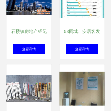
石楼镇房地产经纪
58同城、安居客发
人生存图鉴 从“闭
布2021年Q4报告
查看详情
查看详情
眼卖房”到“极致专
三十城写字楼市场
业”的战略转型
洞察，100-200㎡
办公空间成热门之
选