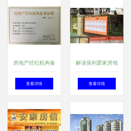
东西
房地产经纪机构备
解读保利爱家房地
案证的重要性与办
产经纪西安分公司
查看详情
查看详情
理指南
的成长之道