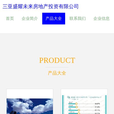
三亚盛耀未来房地产投资有限公司
首页
企业简介
产品大全
联系我们
企业信息
PRODUCT
产品大全