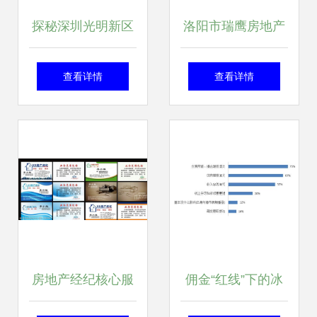
探秘深圳光明新区
洛阳市瑞鹰房地产
广告印刷与特色印
经纪 专业服务，缔
查看详情
查看详情
刷服务
造美好家园
房地产经纪核心服
佣金“红线”下的冰